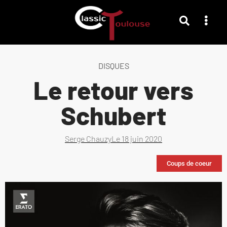
DISQUES
Le retour vers
Schubert
Serge Chauzy
Le
18 juin 2020
Coups de coeur