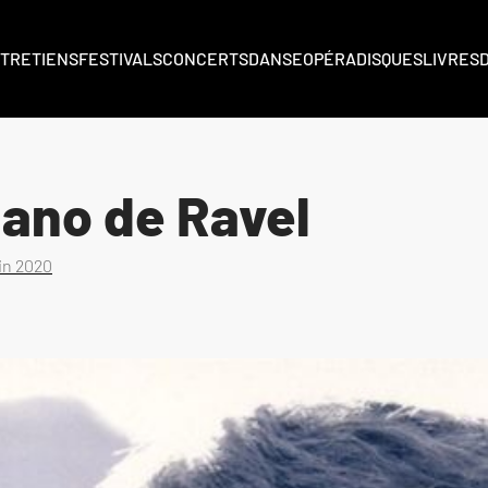
TRETIENS
FESTIVALS
CONCERTS
DANSE
OPÉRA
DISQUES
LIVRES
iano de Ravel
uin 2020