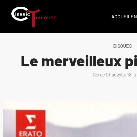
ACCUEIL
EN
DISQUES
Le merveilleux p
Serge Chauzy
Le
18 j