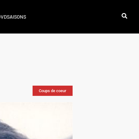
DVD
SAISONS
Coups de coeur