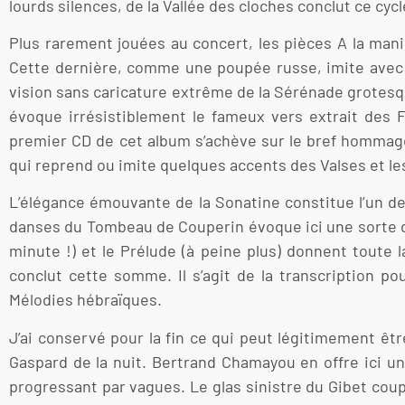
lourds silences, de la Vallée des cloches conclut ce cyc
Plus rarement jouées au concert, les pièces A la man
Cette dernière, comme une poupée russe, imite avec 
vision sans caricature extrême de la Sérénade grotesqu
évoque irrésistiblement le fameux vers extrait des F
premier CD de cet album s’achève sur le bref hommage 
qui reprend ou imite quelques accents des Valses et le
L’élégance émouvante de la Sonatine constitue l’un d
danses du Tombeau de Couperin évoque ici une sorte d
minute !) et le Prélude (à peine plus) donnent toute 
conclut cette somme. Il s’agit de la transcription po
Mélodies hébraïques.
J’ai conservé pour la fin ce qui peut légitimement êt
Gaspard de la nuit. Bertrand Chamayou en offre ici u
progressant par vagues. Le glas sinistre du Gibet cou