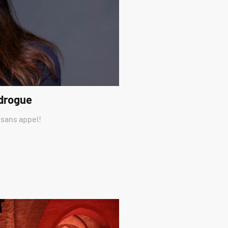
 drogue
 sans appel!