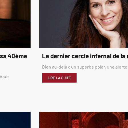
é sa 40éme
Le dernier cercle infernal de la
Bien au-delà d’un superbe polar, une alerte
rique
LIRE LA SUITE