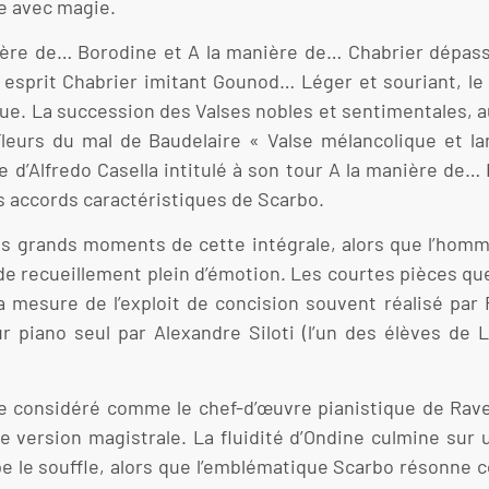
le avec magie.
ière de… Borodine et A la manière de… Chabrier dépasse
esprit Chabrier imitant Gounod… Léger et souriant, l
e. La succession des Valses nobles et sentimentales, au
leurs du mal de Baudelaire « Valse mélancolique et lan
d’Alfredo Casella intitulé à son tour A la manière de…
s accords caractéristiques de Scarbo.
es grands moments de cette intégrale, alors que l’homm
e recueillement plein d’émotion. Les courtes pièces qu
la mesure de l’exploit de concision souvent réalisé pa
ur piano seul par Alexandre Siloti (l’un des élèves de L
re considéré comme le chef-d’œuvre pianistique de Ravel
ne version magistrale. La fluidité d’Ondine culmine su
pe le souffle, alors que l’emblématique Scarbo résonne