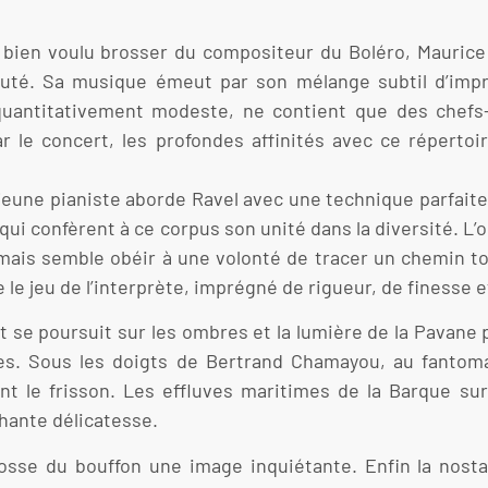
t bien voulu brosser du compositeur du Boléro, Maurice
auté. Sa musique émeut par son mélange subtil d’imp
quantitativement modeste, ne contient que des chefs-
 le concert, les profondes affinités avec ce répertoir
jeune pianiste aborde Ravel avec une technique parfait
i confèrent à ce corpus son unité dans la diversité. L’o
mais semble obéir à une volonté de tracer un chemin to
e le jeu de l’interprète, imprégné de rigueur, de finesse 
t se poursuit sur les ombres et la lumière de la Pavane
ttes. Sous les doigts de Bertrand Chamayou, au fantom
t le frisson. Les effluves maritimes de la Barque sur
chante délicatesse.
brosse du bouffon une image inquiétante. Enfin la nost