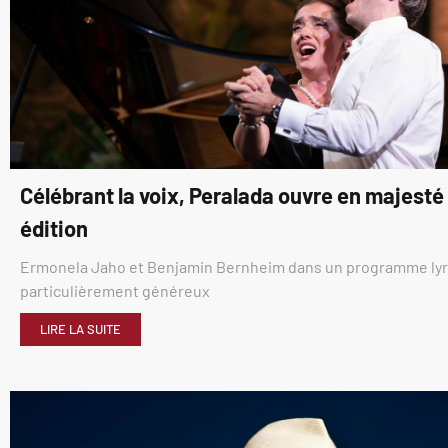
Célébrant la voix, Peralada ouvre en majest
édition
Ermonela Jaho et Benjamin Bernheim dans un programme ly
particulièrement généreux
LIRE LA SUITE