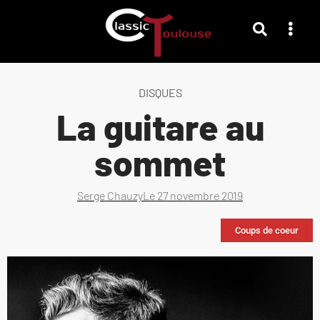
DISQUES
La guitare au
sommet
Serge Chauzy
Le
27 novembre 2019
Coups de coeur