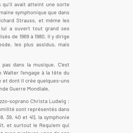
 qu’il avait atteint une sorte
 domaine symphonique que dans
Richard Strauss, et même les
lui a ouvert tout grand ses
és de 1969 à 1980. Il y dirige
esde, les plus assidus, mais
t pas dans la musique. C’est
 Walter l’engage à la tête du
é et dont il crée quelques-uns
onde Guerre Mondiale.
ezzo-soprano Christa Ludwig :
humilité sont représentés dans
8, 39, 40 et 41), la symphonie
t, et surtout le Requiem qui
nt avec quelques-unes de ses