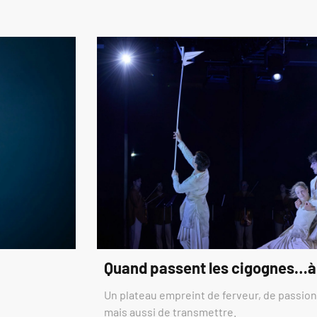
Quand passent les cigognes…à
Un plateau empreint de ferveur, de passion,
mais aussi de transmettre.