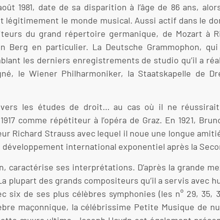
ût 1981, date de sa disparition à l’âge de 86 ans, alors
ait légitimement le monde musical. Aussi actif dans le
ositeurs du grand répertoire germanique, de Mozart à 
n Berg en particulier. La Deutsche Grammophon, qui 
ant les derniers enregistrements de studio qu’il a réalis
né, le Wiener Philharmoniker, la Staatskapelle de Dr
 vers les études de droit… au cas où il ne réussirai
917 comme répétiteur à l’opéra de Graz. En 1921, Bruno
eur Richard Strauss avec lequel il noue une longue amiti
un développement international exponentiel après la Sec
on, caractérise ses interprétations. D’après la grande m
. La plupart des grands compositeurs qu’il a servis avec 
vec six de ses plus célèbres symphonies (les n° 29, 35, 3
bre maçonnique, la célébrissime Petite Musique de nui
 cette œuvre ultime. Joseph Haydn est également prése