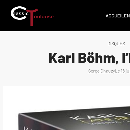
ACCUEIL
EN
DISQUES
Karl Böhm, l
Serge Chauzy
Le
18 j