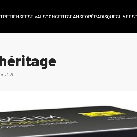
TRETIENS
FESTIVALS
CONCERTS
DANSE
OPÉRA
DISQUES
LIVRES
’héritage
uin 2020