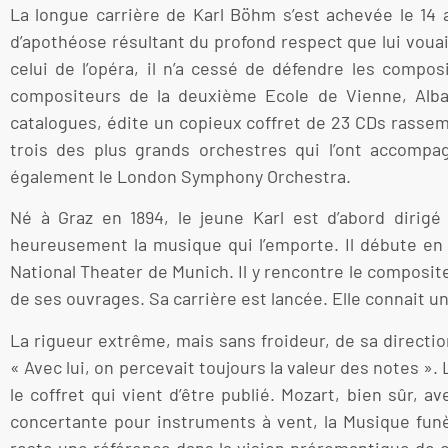
La longue carrière de Karl Böhm s’est achevée le 14 ao
d’apothéose résultant du profond respect que lui vou
celui de l’opéra, il n’a cessé de défendre les comp
compositeurs de la deuxième Ecole de Vienne, Alba
catalogues, édite un copieux coffret de 23 CDs rassembl
trois des plus grands orchestres qui l’ont accompag
également le London Symphony Orchestra.
Né à Graz en 1894, le jeune Karl est d’abord dirigé
heureusement la musique qui l’emporte. Il débute en 1
National Theater de Munich. Il y rencontre le composit
de ses ouvrages. Sa carrière est lancée. Elle connait 
La rigueur extrême, mais sans froideur, de sa directi
« Avec lui, on percevait toujours la valeur des notes »
le coffret qui vient d’être publié. Mozart, bien sûr, a
concertante pour instruments à vent, la Musique funè
reste une référence dans la vision préromantique de