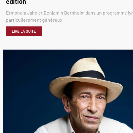
édition
Ermonela Jaho et Benjamin Bernheim dans un programme ly
particulièrement généreux
LIRE LA SUITE