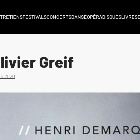
TRETIENS
FESTIVALS
CONCERTS
DANSE
OPÉRA
DISQUES
LIVRES
ivier Greif
uin 2020