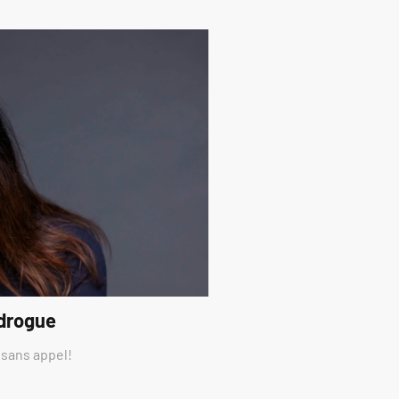
 drogue
 sans appel!