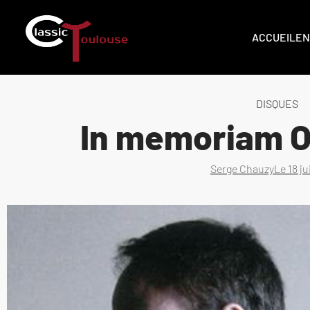
ACCUEIL
EN
DISQUES
In memoriam Ol
Serge Chauzy
Le
18 j