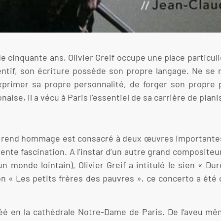
de cinquante ans, Olivier Greif occupe une place particu
ntif, son écriture possède son propre langage. Ne se r
xprimer sa propre personnalité, de forger son propre p
olonaise, il a vécu à Paris l’essentiel de sa carrière de pia
ui rend hommage est consacré à deux œuvres importantes 
ente fascination. A l’instar d’un autre grand compositeur 
n monde lointain), Olivier Greif a intitulé le sien « Du
n « Les petits frères des pauvres », ce concerto a été c
réé en la cathédrale Notre-Dame de Paris. De l’aveu mêm