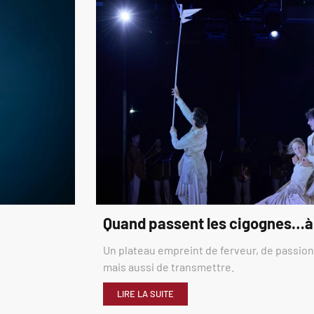
Quand passent les cigognes…à
Un plateau empreint de ferveur, de passion,
mais aussi de transmettre.
LIRE LA SUITE