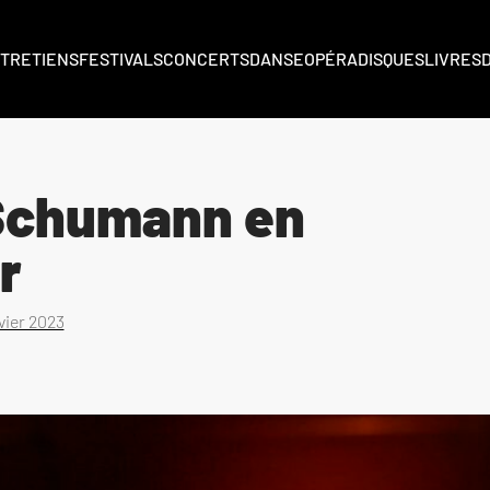
TRETIENS
FESTIVALS
CONCERTS
DANSE
OPÉRA
DISQUES
LIVRES
 Schumann en
r
vier 2023