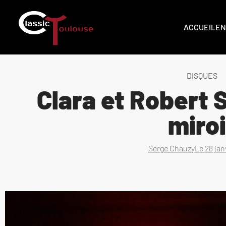
ACCUEIL
EN
DISQUES
Clara et Robert
miroi
Serge Chauzy
Le
28 jan