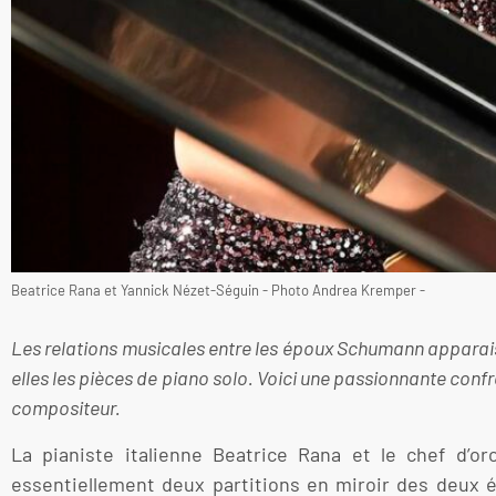
Beatrice Rana et Yannick Nézet-Séguin - Photo Andrea Kremper -
Les relations musicales entre les époux Schumann apparais
elles les pièces de piano solo. Voici une passionnante con
compositeur.
La pianiste italienne Beatrice Rana et le chef d’o
essentiellement deux partitions en miroir des deux é