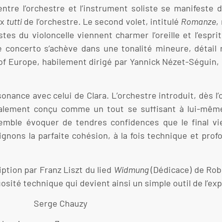
ntre l’orchestre et l’instrument soliste se manifeste 
ux
tutti
de l’orchestre. Le second volet, intitulé
Romanze
,
es du violoncelle viennent charmer l’oreille et l’esprit
 concerto s’achève dans une tonalité mineure, détail 
f Europe, habilement dirigé par Yannick Nézet-Séguin, é
nance avec celui de Clara. L’orchestre introduit, dès l’
tialement conçu comme un tout se suffisant à lui-mêm
mble évoquer de tendres confidences que le final vie
ignons la parfaite cohésion, à la fois technique et pr
ption par Franz Liszt du lied
Widmung
(Dédicace) de Rob
tuosité technique qui devient ainsi un simple outil de l’ex
Serge Chauzy