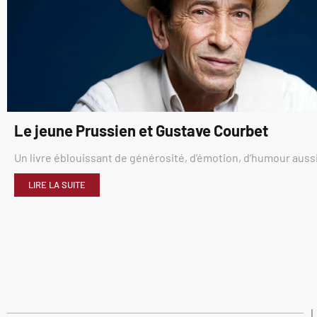
Le jeune Prussien et Gustave Courbet
Un livre éblouissant de générosité, d’émotion, d’humour aussi
LIRE LA SUITE