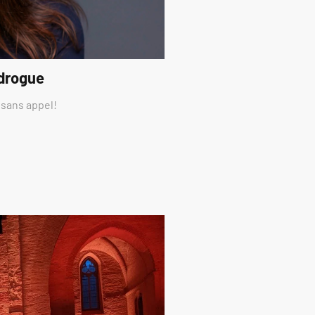
 drogue
 sans appel!