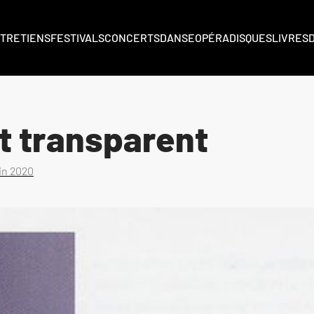
TRETIENS
FESTIVALS
CONCERTS
DANSE
OPÉRA
DISQUES
LIVRES
t transparent
uin 2020