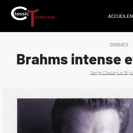
ACCUEIL
EN
DISQUES
Brahms intense e
Serge Chauzy
Le
18 j