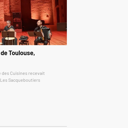
 de Toulouse,
re des Cuisines recevait
e Les Sacqueboutiers