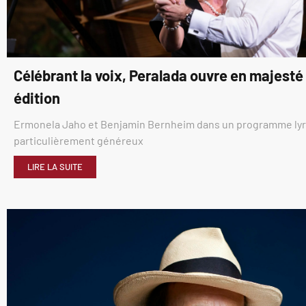
Célébrant la voix, Peralada ouvre en majest
édition
Ermonela Jaho et Benjamin Bernheim dans un programme ly
particulièrement généreux
LIRE LA SUITE