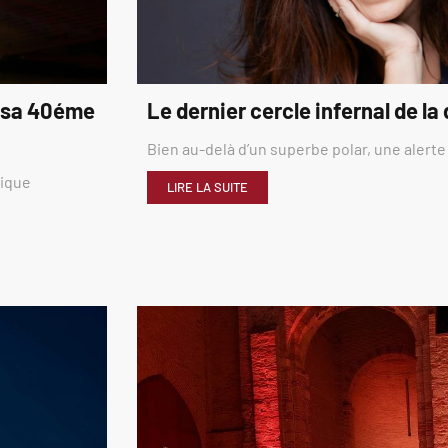
é sa 40éme
Le dernier cercle infernal de la
Bien au-delà d’un superbe polar, une alerte
rique
LIRE LA SUITE