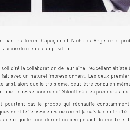
s par les frères Capuçon et Nicholas Angelich a pro
avec piano du même compositeur.
ollicité la collaboration de leur aîné, l’excellent altist
l se fait avec un naturel impressionnant. Les deux premi
te ans), alors que le troisième, peut-être conçu en même
ent une richesse sonore qui éblouit dès les premières me
it pourtant pas le propos qui réchauffe constamment
es dont l’effervescence ne rompt jamais la continuité d
s ceux qui le considèrent un peu pesant. Intensité et t