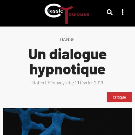
DANSE
Un dialogue
hypnotique
Robert Pénavayre
Le
19 février 2019
Critique