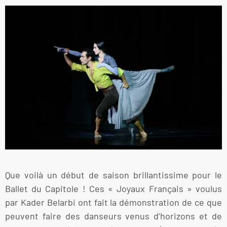
Que voilà un début de saison brillantissime pour le
Ballet du Capitole ! Ces « Joyaux Français » voulus
par Kader Belarbi ont fait la démonstration de ce que
peuvent faire des danseurs venus d’horizons et de