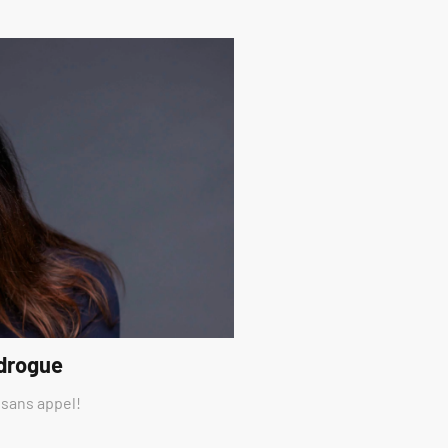
 drogue
 sans appel!