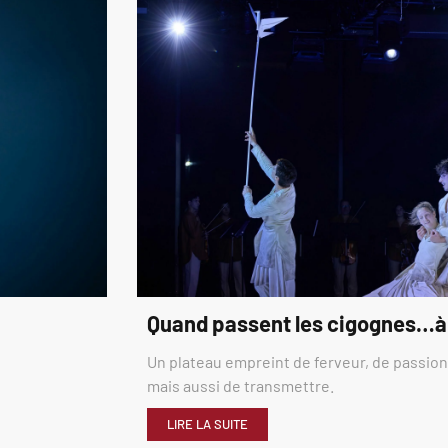
Quand passent les cigognes…à
Un plateau empreint de ferveur, de passion,
mais aussi de transmettre.
LIRE LA SUITE