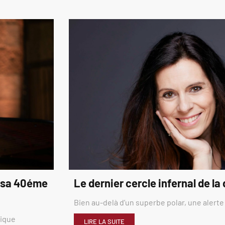
é sa 40éme
Le dernier cercle infernal de la
Bien au-delà d’un superbe polar, une alerte
rique
LIRE LA SUITE