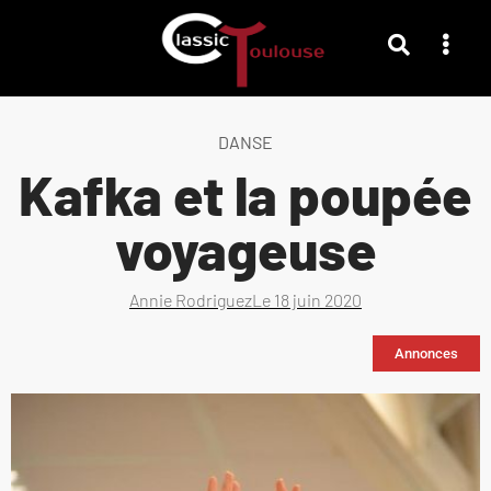
DANSE
Kafka et la poupée
voyageuse
Annie Rodriguez
Le
18 juin 2020
Annonces