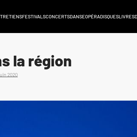
TRETIENS
FESTIVALS
CONCERTS
DANSE
OPÉRA
DISQUES
LIVRES
s la région
juin 2020