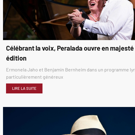
Célébrant la voix, Peralada ouvre en majest
édition
Ermonela Jaho et Benjamin Bernheim dans un programme ly
particulièrement généreux
LIRE LA SUITE