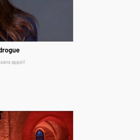
 drogue
 sans appel!