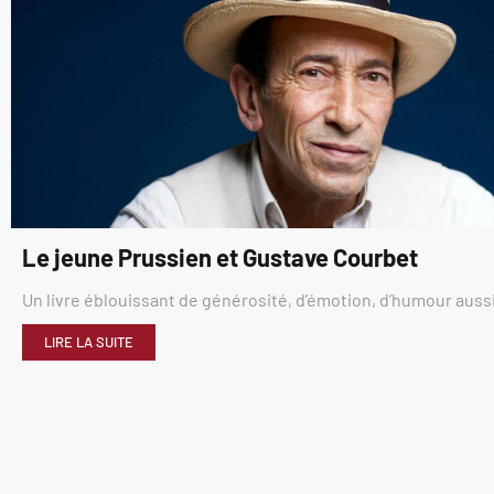
Le jeune Prussien et Gustave Courbet
Un livre éblouissant de générosité, d’émotion, d’humour aussi
LIRE LA SUITE