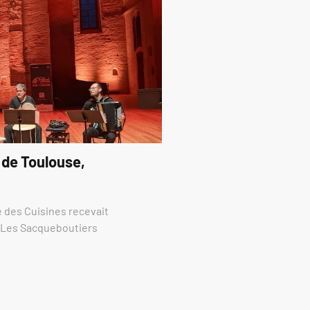
 de Toulouse,
re des Cuisines recevait
e Les Sacqueboutiers