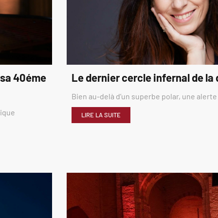
é sa 40éme
Le dernier cercle infernal de la
Bien au-delà d’un superbe polar, une alerte
rique
LIRE LA SUITE