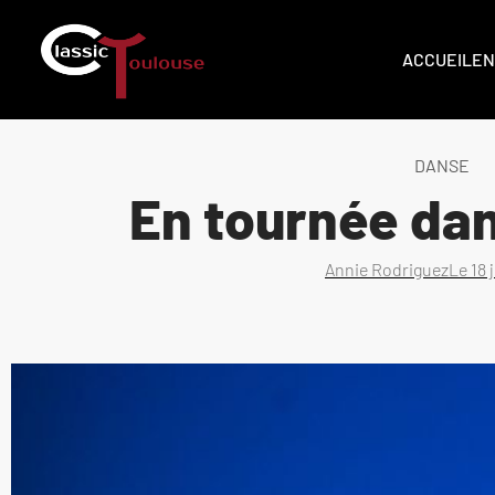
ACCUEIL
EN
DANSE
En tournée dan
Annie Rodriguez
Le
18 