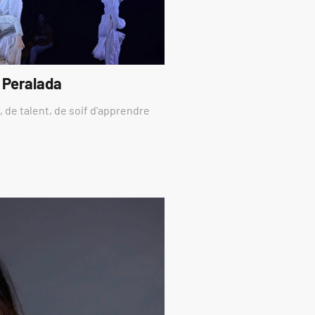
 Peralada
 de talent, de soif d’apprendre