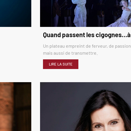
Quand passent les cigognes…à
Un plateau empreint de ferveur, de passion,
mais aussi de transmettre.
LIRE LA SUITE