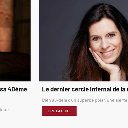
é sa 40éme
Le dernier cercle infernal de la
Bien au-delà d’un superbe polar, une alerte
rique
LIRE LA SUITE