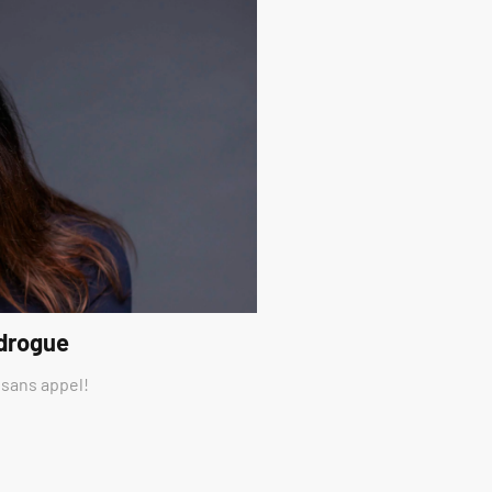
 drogue
 sans appel!