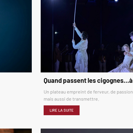
Quand passent les cigognes…à
Un plateau empreint de ferveur, de passion,
mais aussi de transmettre.
LIRE LA SUITE