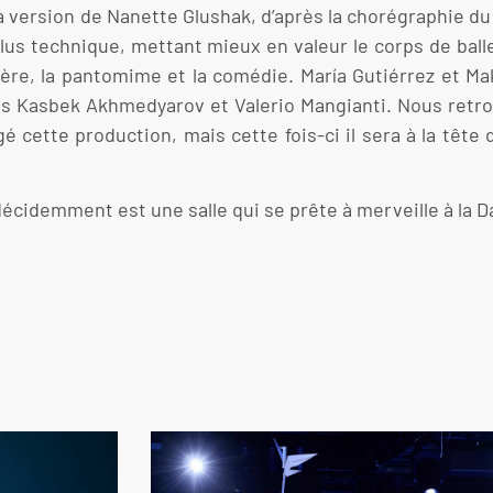
 la version de Nanette Glushak, d’après la chorégraphie d
us technique, mettant mieux en valeur le corps de ballet
ère, la pantomime et la comédie. María Gutiérrez et Ma
es Kasbek Akhmedyarov et Valerio Mangianti. Nous retro
é cette production, mais cette fois-ci il sera à la têt
décidemment est une salle qui se prête à merveille à la D