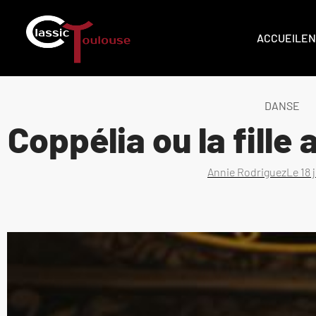
ACCUEIL
EN
DANSE
Coppélia ou la fille
Annie Rodriguez
Le
18 