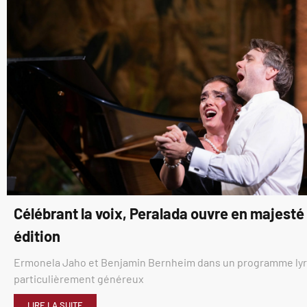
Célébrant la voix, Peralada ouvre en majest
édition
Ermonela Jaho et Benjamin Bernheim dans un programme ly
particulièrement généreux
LIRE LA SUITE