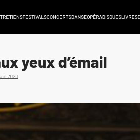
TRETIENS
FESTIVALS
CONCERTS
DANSE
OPÉRA
DISQUES
LIVRES
 aux yeux d’émail
juin 2020