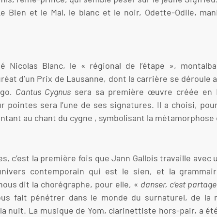
 Bien et le Mal, le blanc et le noir, Odette-Odile, ma
é Nicolas Blanc, le « régional de l’étape », montalba
uréat d’un Prix de Lausanne, dont la carrière se déroule 
ago
. Cantus Cygnus
sera sa première œuvre créée en F
ur pointes sera l’une de ses signatures. Il a choisi, po
entant au chant du cygne , symbolisant la métamorphose e
 c’est la première fois que Jann Gallois travaille avec 
’univers contemporain qui est le sien, et la grammai
ous dit la chorégraphe, pour elle, «
danser, c’est partager
ous fait pénétrer dans le monde du surnaturel, de la m
 la nuit. La musique de Yom, clarinettiste hors-pair, a 