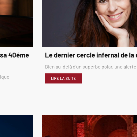
é sa 40éme
Le dernier cercle infernal de la
Bien au-delà d’un superbe polar, une alerte
rique
LIRE LA SUITE