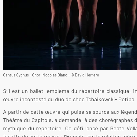
Cantus Cygnus - Chor. Nocolas Blanc - © David Herrero
S’il est un ballet, emblème du répertoire classique, 
œuvre incontesté du duo de choc Tchaikowski- Petipa.
A partir de cette œuvre qui puise sa source aux légen
Théâtre du Capitole, a demandé, à des chorégraphes de
mythique du répertoire. Ce défi lancé par Beate Volla
facette de cette œuvre : l’Humain, cette relation mère-