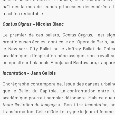
naît des larmes de jeunes princesses désespérées. Le
machina redoutable.
Cantus Signus
– Nicolas Blanc
Le premier de ces ballets,
Cantus Cygnus
, est sign
prestigieuses écoles, dont celle de l’Opéra de Paris, la
le New-york City Ballet ou le Joffrey Ballet de Chic
académique, d’inspiration néoclassique, son travail s
compositeur finlandais Einojuhani Rautavaara, s’appar
Incantation
– Jann Gallois
Chorégraphe contemporaine, issue des danses urbaines,
que le Ballet du Capitole. La confrontation entre l
académique pourrait sembler détonante. Mais ce que n
toute limitation du langage
». Son titre
Incantation
, n
transformation. Celle d’Odette, cygne le jour et femme