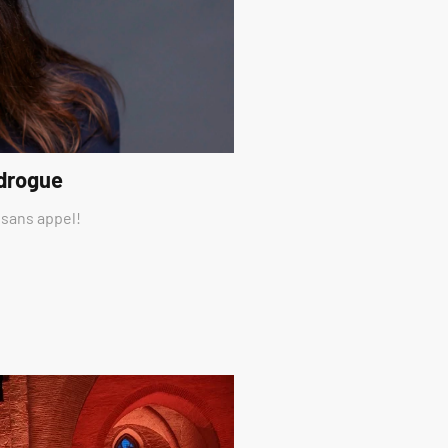
 drogue
 sans appel!