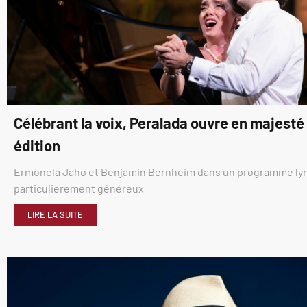
Célébrant la voix, Peralada ouvre en majest
édition
Ermonela Jaho et Benjamin Bernheim dans un programme ly
particulièrement généreux
LIRE LA SUITE