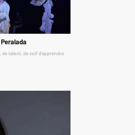
 Peralada
 de talent, de soif d’apprendre