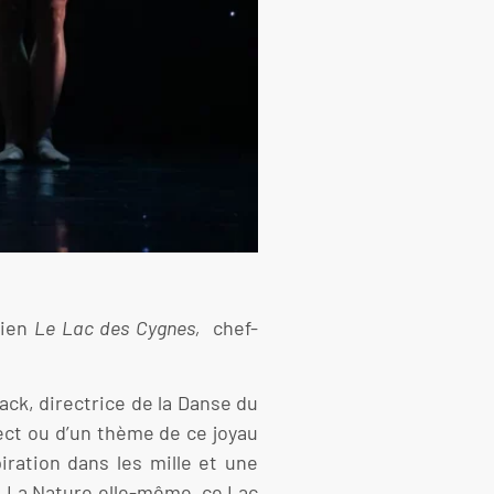
bien
Le
Lac des Cygnes,
chef-
ck, directrice de la Danse du
ect ou d’un thème de ce joyau
iration dans les mille et une
d. La Nature elle-même, ce Lac