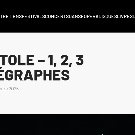
TRETIENS
FESTIVALS
CONCERTS
DANSE
OPÉRA
DISQUES
LIVRES
LE – 1, 2, 3
HORÉGRAPHES
mars 2026