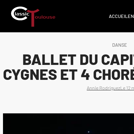
ACCUEIL
EN
DANSE
BALLET DU CAPITO
CYGNES ET 4 C
Annie Rodriguez
Le
12 