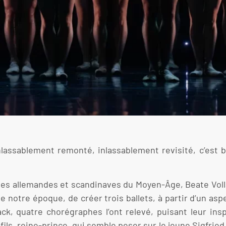
inlassablement remonté, inlassablement revisité, c’est 
des allemandes et scandinaves du Moyen-Âge, Beate Volla
 notre époque, de créer trois ballets, à partir d’un asp
ck, quatre chorégraphes l’ont relevé, puisant leur insp
fils, reine-prince, qui semble peser sur le jeune Sigfrie