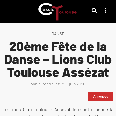
DANSE
20ème Fête de la
Danse – Lions Club
Toulouse Assézat
Annie Rodriguez
Le
18 juin 2020
Annonces
Le Lions Club Toulouse Assézat fête cette année la