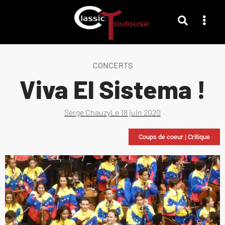
CONCERTS
Viva El Sistema !
Serge Chauzy
Le
18 juin 2020
Coups de coeur
|
Critique