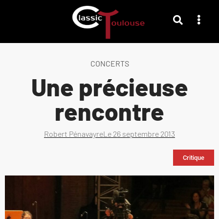
CONCERTS
Une précieuse
rencontre
Robert Pénavayre
Le
26 septembre 2013
Critique