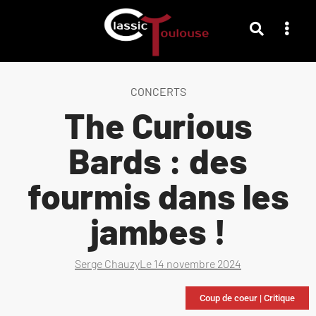
CONCERTS
The Curious
Bards : des
fourmis dans les
jambes !
Serge Chauzy
Le
14 novembre 2024
Coup de coeur
|
Critique