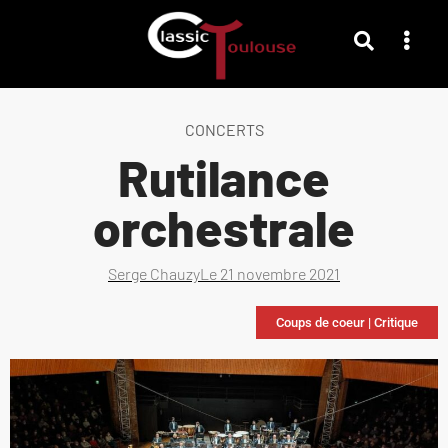
CONCERTS
Rutilance
orchestrale
Serge Chauzy
Le
21 novembre 2021
Coups de coeur
|
Critique