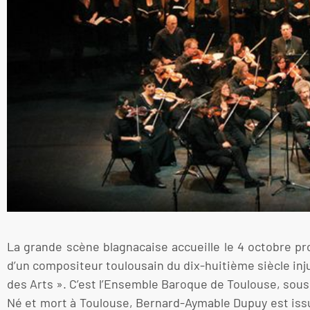
La grande scène blagnacaise accueille le 4 octobre pr
d’un compositeur toulousain du dix-huitième siècle inj
des Arts ». C’est l’Ensemble Baroque de Toulouse, sous 
Né et mort à Toulouse, Bernard-Aymable Dupuy est issu d’