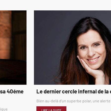
é sa 40éme
Le dernier cercle infernal de la
Bien au-delà d’un superbe polar, une alerte
rique
LIRE LA SUITE