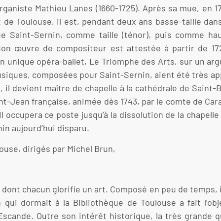
organiste Mathieu Lanes (1660-1725). Après sa mue, en 1724
 de Toulouse, il est, pendant deux ans basse-taille dans
que Saint-Sernin, comme taille (ténor), puis comme hau
on œuvre de compositeur est attestée à partir de 172
 son unique opéra-ballet, Le Triomphe des Arts, sur un a
siques, composées pour Saint-Sernin, aient été très app
42, il devient maître de chapelle à la cathédrale de Sai
aint-Jean française, animée dès 1743, par le comte de Cara
l occupera ce poste jusqu’à la dissolution de la chapelle 
in aujourd’hui disparu.
ouse, dirigés par Michel Brun,
dont chacun glorifie un art. Composé en peu de temps, il
n qui dormait à la Bibliothèque de Toulouse a fait l’obj
scande. Outre son intérêt historique, la très grande q