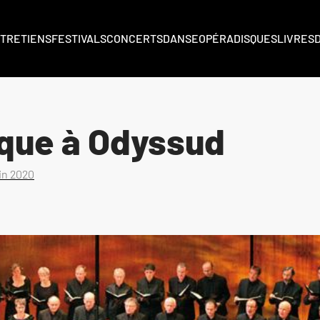
TRETIENS
FESTIVALS
CONCERTS
DANSE
OPÉRA
DISQUES
LIVRES
que à Odyssud
uin 2020