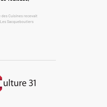
re des Cuisines recevait
e Les Sacqueboutiers