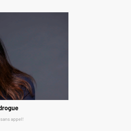
 drogue
 sans appel!