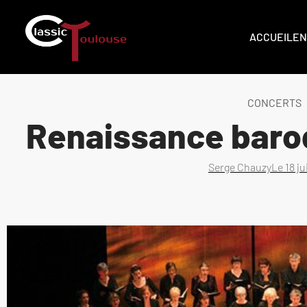
ACCUEIL
EN
CONCERTS
Renaissance baro
Serge Chauzy
Le
18 j