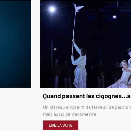
Quand passent les cigognes…à
Un plateau empreint de ferveur, de passion,
mais aussi de transmettre.
LIRE LA SUITE