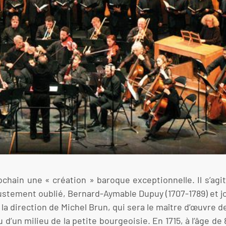
ochain une « création » baroque exceptionnelle. Il s’agi
ustement oublié, Bernard-Aymable Dupuy (1707-1789) et j
la direction de Michel Brun, qui sera le maître d’œuvre d
un milieu de la petite bourgeoisie. En 1715, à l’âge de 8 