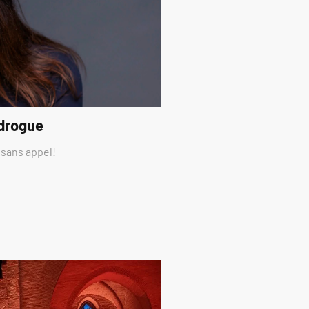
 drogue
 sans appel!