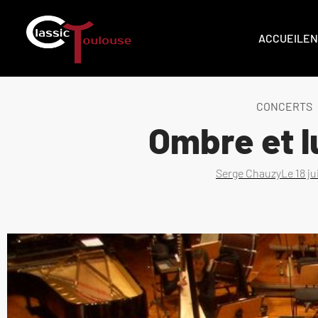
ACCUEIL
EN
CONCERTS
Ombre et l
Serge Chauzy
Le
18 j