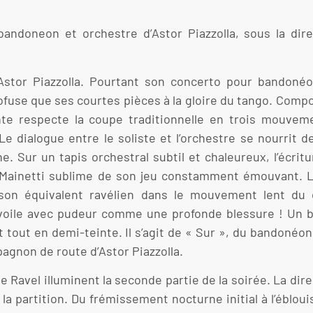
 bandoneon et orchestre d’Astor Piazzolla, sous la di
Astor Piazzolla. Pourtant son concerto pour bandonéo
rofuse que ses courtes pièces à la gloire du tango. Comp
nte respecte la coupe traditionnelle en trois mouvem
 Le dialogue entre le soliste et l’orchestre se nourrit 
e. Sur un tapis orchestral subtil et chaleureux, l’écrit
 Mainetti sublime de son jeu constamment émouvant. L
 son équivalent ravélien dans le mouvement lent du 
évoile avec pudeur comme une profonde blessure ! Un b
nt tout en demi-teinte. Il s’agit de « Sur », du bandoné
agnon de route d’Astor Piazzolla.
de Ravel illuminent la seconde partie de la soirée. La di
a partition. Du frémissement nocturne initial à l’éblou