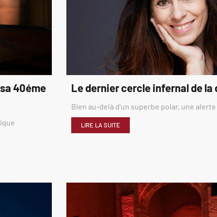
é sa 40éme
Le dernier cercle infernal de la
Bien au-delà d’un superbe polar, une alerte
rique
LIRE LA SUITE