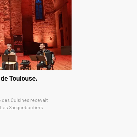
 de Toulouse,
re des Cuisines recevait
e Les Sacqueboutiers