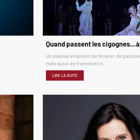
Quand passent les cigognes…à
Un plateau empreint de ferveur, de passion,
mais aussi de transmettre.
LIRE LA SUITE