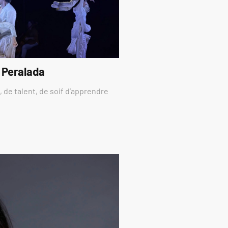
 Peralada
 de talent, de soif d’apprendre