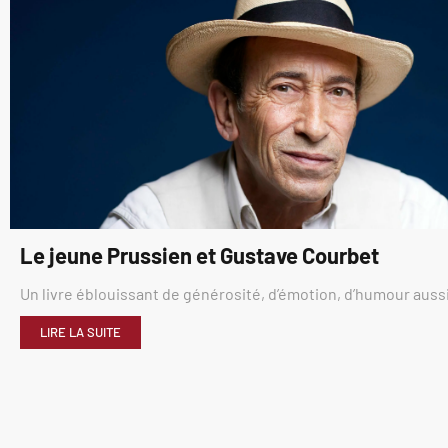
Le jeune Prussien et Gustave Courbet
Un livre éblouissant de générosité, d’émotion, d’humour aussi
LIRE LA SUITE