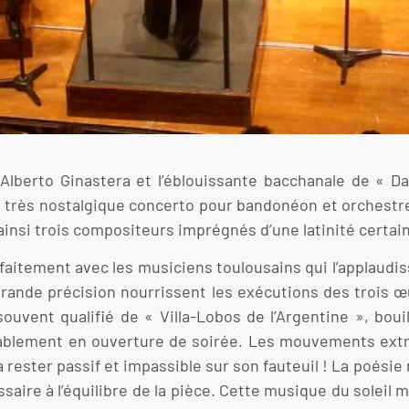
n Alberto Ginastera et l’éblouissante bacchanale de « 
e très nostalgique concerto pour bandonéon et orchestre
 ainsi trois compositeurs imprégnés d’une latinité certai
rfaitement avec les musiciens toulousains qui l’applaudi
rande précision nourrissent les exécutions des trois œ
uvent qualifié de « Villa-Lobos de l’Argentine », bouil
itablement en ouverture de soirée. Les mouvements ext
à rester passif et impassible sur son fauteuil ! La poés
saire à l’équilibre de la pièce. Cette musique du soleil m