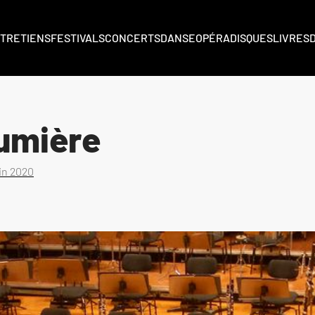
TRETIENS
FESTIVALS
CONCERTS
DANSE
OPÉRA
DISQUES
LIVRES
umière
uin 2020