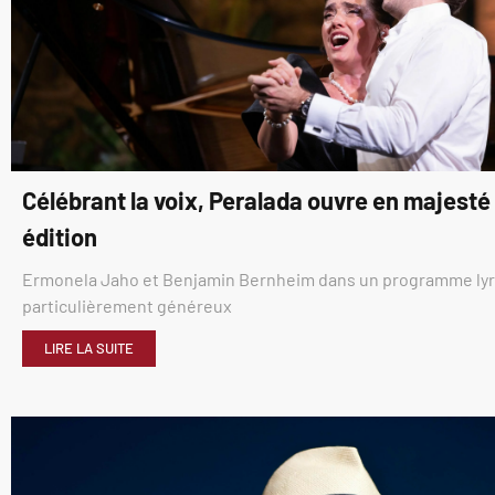
Célébrant la voix, Peralada ouvre en majest
édition
Ermonela Jaho et Benjamin Bernheim dans un programme ly
particulièrement généreux
LIRE LA SUITE