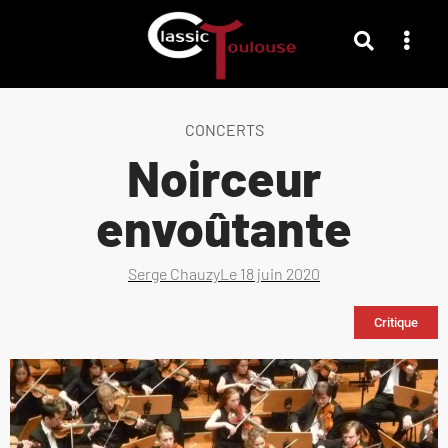
CONCERTS
Noirceur
envoûtante
Serge Chauzy
Le
18 juin 2020
Critique