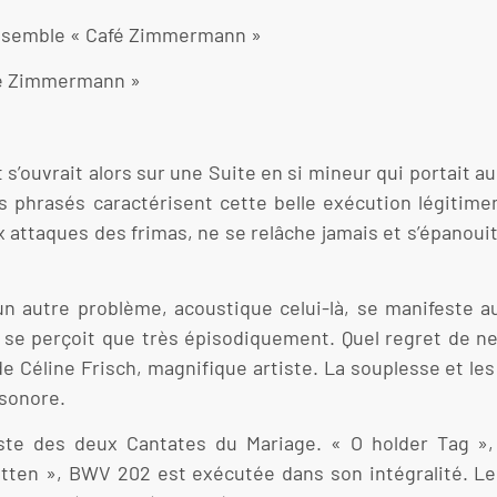
’ensemble « Café Zimmermann »
afé Zimmermann »
’ouvrait alors sur une Suite en si mineur qui portait au 
es phrasés caractérisent cette belle exécution légitim
ux attaques des frimas, ne se relâche jamais et s’épanoui
 autre problème, acoustique celui-là, se manifeste au 
ne se perçoit que très épisodiquement. Quel regret de ne
if de Céline Frisch, magnifique artiste. La souplesse et l
 sonore.
iste des deux Cantates du Mariage. « O holder Tag »
tten », BWV 202 est exécutée dans son intégralité. Le t