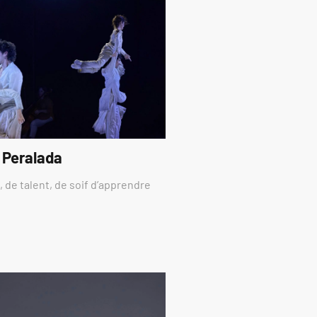
 Peralada
 de talent, de soif d’apprendre