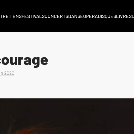
TRETIENS
FESTIVALS
CONCERTS
DANSE
OPÉRA
DISQUES
LIVRES
courage
uin 2020