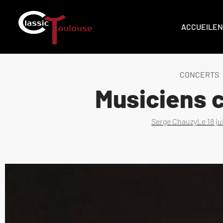
ACCUEIL
EN
CONCERTS
Musiciens 
Serge Chauzy
Le
18 j