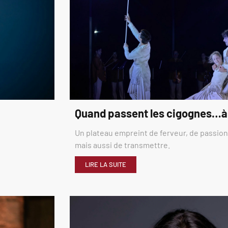
Quand passent les cigognes…à
Un plateau empreint de ferveur, de passion,
mais aussi de transmettre.
LIRE LA SUITE