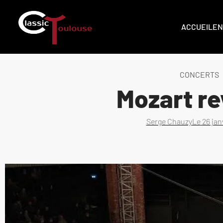
ACCUEIL
EN
CONCERTS
Mozart re
Serge Chauzy
Le
26 jan