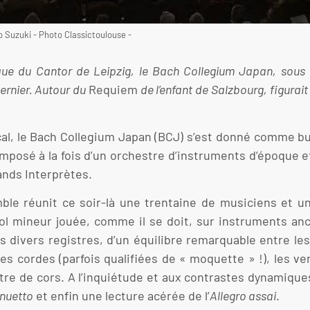
 Suzuki - Photo Classictoulouse -
que du Cantor de Leipzig, le Bach Collegium Japan, sous 
ernier. Autour du
Requiem
de l’enfant de Salzbourg, figurai
al, le Bach Collegium Japan (BCJ) s’est donné comme but
posé à la fois d’un orchestre d’instruments d’époque et
rands Interprètes.
emble réunit ce soir-là une trentaine de musiciens et u
l mineur jouée, comme il se doit, sur instruments anc
s divers registres, d’un équilibre remarquable entre les
es cordes (parfois qualifiées de « moquette » !), les ve
itre de cors. A l’inquiétude et aux contrastes dynamiques
nuetto
et enfin une lecture acérée de l’
Allegro assai
.