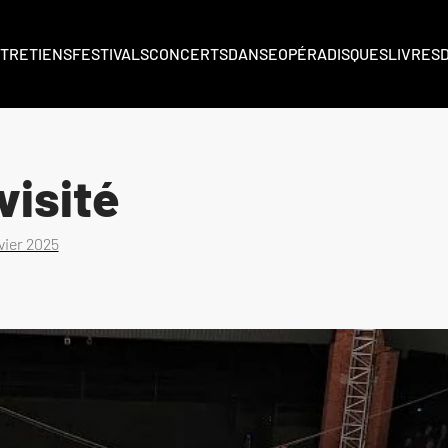
TRETIENS
FESTIVALS
CONCERTS
DANSE
OPÉRA
DISQUES
LIVRES
visité
vier 2025