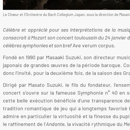
Le Chœur et l'Orchestre du Bach Collegium Japan, sous la direction de Masato
Célèbre et apprécié pour ses interprétations de la musi
consacrait à Mozart son concert toulousain du 24 janvier d
célèbres symphonies et son bref
Ave verum corpus
.
Fondé en 1990 par Masaaki Suzuki, son directeur music
japonais de grandes œuvres de la période baroque. Com
donc l’invité, pour la deuxième fois, de la saison des G
Dirigé par Masato Suzuki, le fils du fondateur, l’ens
concert s’ouvre sur la fameuse Symphonie n° 40 en so
cette belle exécution bénéficie d’une transparence de
tradition romantique de jeu qui a longtemps favorisé l
admire en particulier la virtuosité et la finesse du pup
le raffinement de l’
Andante
, la vivacité rythmique du
Me