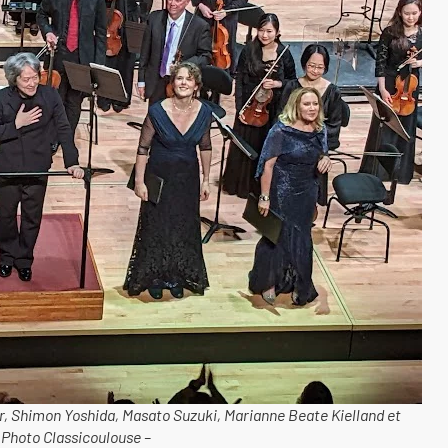
er, Shimon Yoshida, Masato Suzuki, Marianne Beate Kielland et
Photo Classicoulouse –