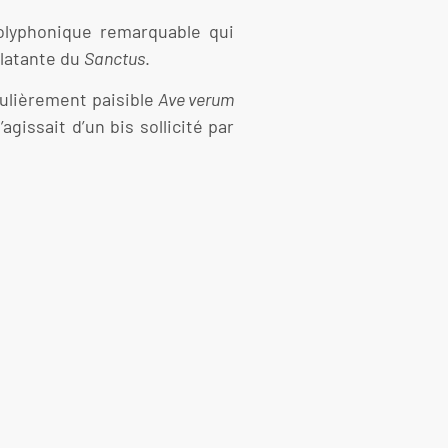
polyphonique remarquable qui
clatante du
Sanctus
.
iculièrement paisible
Ave verum
agissait d’un bis sollicité par