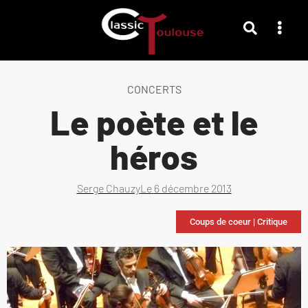
CONCERTS
Le poète et le
héros
Serge Chauzy
Le
6 décembre 2013
Coups de coeur
|
Critique