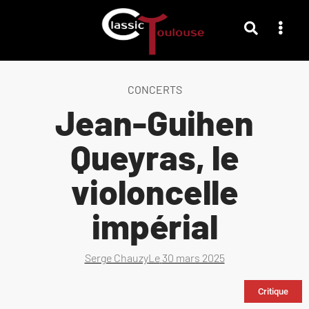
CONCERTS
Jean-Guihen
Queyras, le
violoncelle
impérial
Serge Chauzy
Le
30 mars 2025
Critique