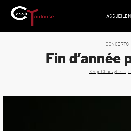
ACCUEIL
EN
CONCERTS
Fin d’année 
Serge Chauzy
Le
18 j