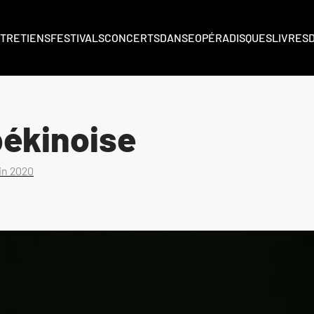
TRETIENS
FESTIVALS
CONCERTS
DANSE
OPÉRA
DISQUES
LIVRES
pékinoise
uin 2020