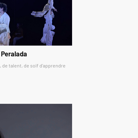
 Peralada
 de talent, de soif d’apprendre