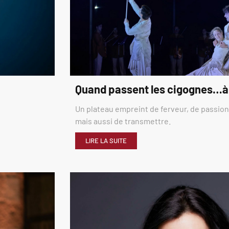
Quand passent les cigognes…à
Un plateau empreint de ferveur, de passion,
mais aussi de transmettre.
LIRE LA SUITE