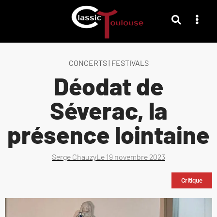
CONCERTS
|
FESTIVALS
Déodat de
Séverac, la
présence lointaine
Serge Chauzy
Le
19 novembre 2023
Critique