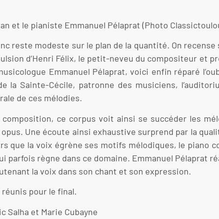
ran et le pianiste Emmanuel Pélaprat (Photo Classictoulo
unc reste modeste sur le plan de la quantité. On recense
ulsion d’Henri Félix, le petit-neveu du compositeur et p
 musicologue Emmanuel Pélaprat, voici enfin réparé l’oub
de la Sainte-Cécile, patronne des musiciens, l’auditor
grale de ces mélodies.
 composition, ce corpus voit ainsi se succéder les mél
opus. Une écoute ainsi exhaustive surprend par la qualit
s que la voix égrène ses motifs mélodiques, le piano 
ui parfois règne dans ce domaine. Emmanuel Pélaprat réa
soutenant la voix dans son chant et son expression.
éunis pour le final.
ic Salha et Marie Cubayne