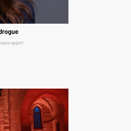
 drogue
 sans appel!