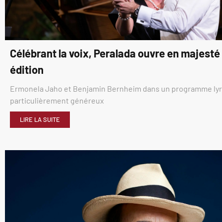
Célébrant la voix, Peralada ouvre en majest
édition
Ermonela Jaho et Benjamin Bernheim dans un programme ly
particulièrement généreux
LIRE LA SUITE