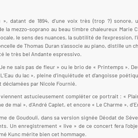
 », datant de 1894, d’une voix très (trop ?) sonore, u
de la mezzo-soprano au beau timbre chaleureux Marie C
vocale, le sens des nuances, la subtilité de l’expression, 
oncelle de Thomas Duran s’associe au piano, distille un ch
té le très bel Andante espressivo.
e ne sais pas de fleur » ou le brio de « Printemps ». D
Eau du lac », pleine d’inquiétude et d’angoisse poétiqu
déclamées par Nicole Fournié.
iennent astucieusement compléter ce portrait : « Plaint
me de mai », d’André Caplet, et encore « Le Charme », d’
ème de Goudouli, dans sa version signée Déodat de Séver
nts. Un enregistrement « live » de ce concert fera l’obj
ymé Kunc mérite bien cet hommage.