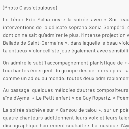
(Photo Classictoulouse)
Le ténor Eric Salha ouvre la soirée avec « Sur l’eau
interventions de la délicate soprano Sonia Sempéré, 
dont on ne sait qu’admirer le plus, l’intense projection 
Ballade de Saint-Germaine », dans laquelle le beau viol
talentueux violoncelliste joue également avec sensibili
On admire le subtil accompagnement pianistique de « J
touchantes émergent du groupe des derniers opus : « L’
comme un adieu au monde, toutes deux admirablement 
Au passage, quelques mélodies d’autres compositeurs v
aîné d’Aymé, « Le Petit enfant » de Guy Ropartz, « Poè
La soirée s’achève sur « Cansou de talou », sur un po
quatre chanteurs additionnent leurs voix et leurs tale
discographique hautement souhaitée. La musique d’A