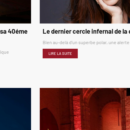
é sa 40éme
Le dernier cercle infernal de la
Bien au-delà d’un superbe polar, une alerte
rique
LIRE LA SUITE