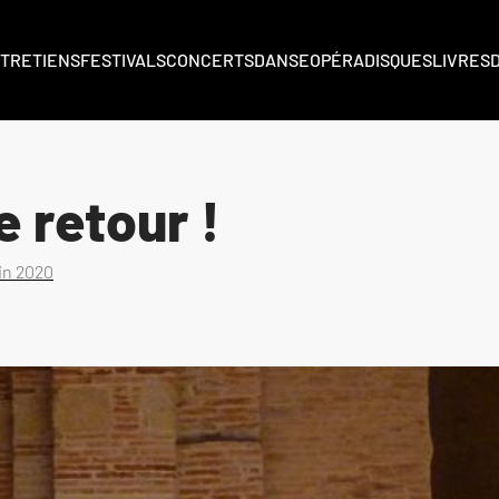
TRETIENS
FESTIVALS
CONCERTS
DANSE
OPÉRA
DISQUES
LIVRES
 retour !
uin 2020