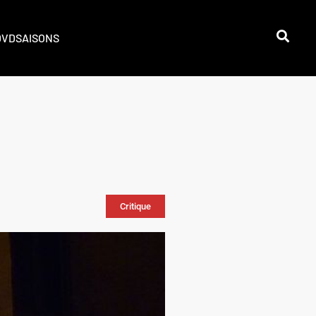
DVD
SAISONS
Critique