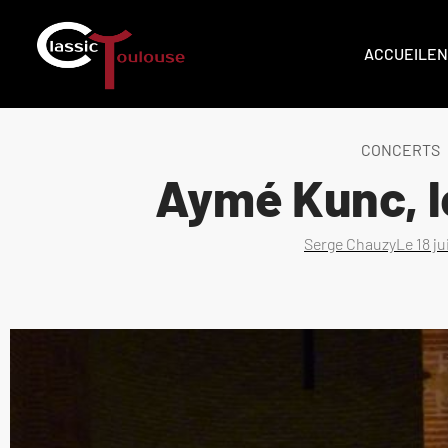
ACCUEIL
EN
CONCERTS
Aymé Kunc, le
Serge Chauzy
Le
18 j