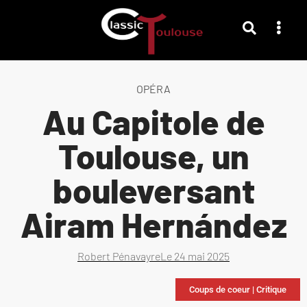
OPÉRA
Au Capitole de
Toulouse, un
bouleversant
Airam Hernández
Robert Pénavayre
Le
24 mai 2025
Coups de coeur
|
Critique