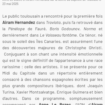
23 mai 2025
Le public toulousain a rencontré pour la première fois
Airam Hernandez
dans
Traviata
, puis l’a retrouvé dans
la
Pénélope
de Fauré,
Boris Godounov
,
Norma
et
dernièrement dans
Le Vaisseau fantôme
. Ce ténor, né
sous le soleil des Îles Canaries, est assurément l’une
des découvertes majeures de Christophe Ghristi.
Conjuguant à son chant une intensité émotionnelle
qui est le signe définitif de l’appartenance à une race
rarissime : celle des artistes, il se présente pour ce
Midi du Capitole dans un répertoire entièrement
consacré à des chansons espagnoles écrites par les
plus grands compositeurs ibériques, dont Joaquin
Turina, Xavier Montsalvatge, Enrique Guimera et bien
d’autres. Dans ce programme, somptueusement
accompagné par
Anne Le Bozec
, l’ADN d’
Airam