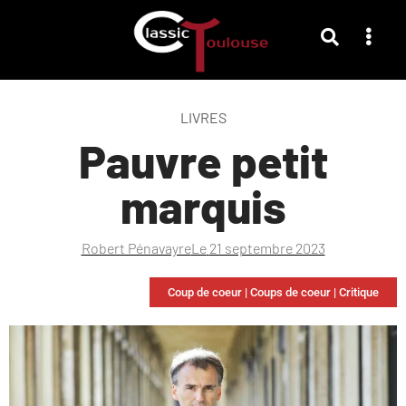
LIVRES
Pauvre petit
marquis
Robert Pénavayre
Le
21 septembre 2023
Coup de coeur
|
Coups de coeur
|
Critique