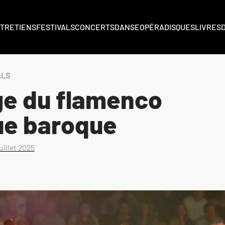
TRETIENS
FESTIVALS
CONCERTS
DANSE
OPÉRA
DISQUES
LIVRES
ALS
ge du flamenco
ue baroque
juillet 2025