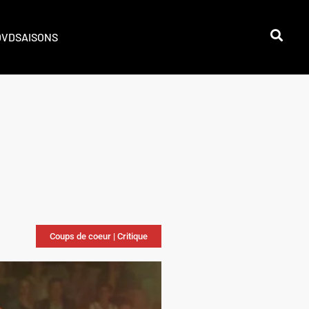
DVD
SAISONS
Coups de coeur
|
Critique