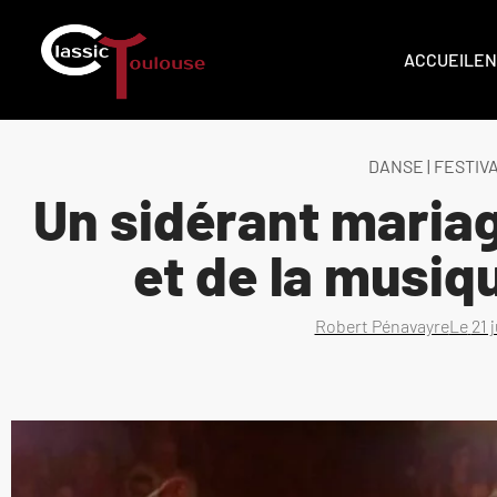
ACCUEIL
EN
DANSE
|
FESTIV
Un sidérant maria
et de la musiq
Robert Pénavayre
Le
21 