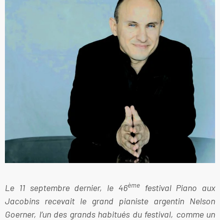
ème
Le 11 septembre dernier, le 46
festival Piano aux
Jacobins recevait le grand pianiste argentin Nelson
Goerner, l’un des grands habitués du festival, comme un