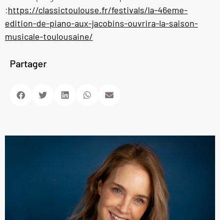
:
https://classictoulouse.fr/festivals/la-46eme-
edition-de-piano-aux-jacobins-ouvrira-la-saison-
musicale-toulousaine/
Partager