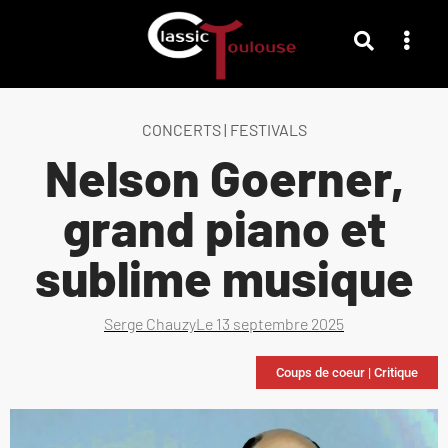
CONCERTS
|
FESTIVALS
Nelson Goerner,
grand piano et
sublime musique
Serge Chauzy
Le
13 septembre 2025
Coups de coeur
|
Critique