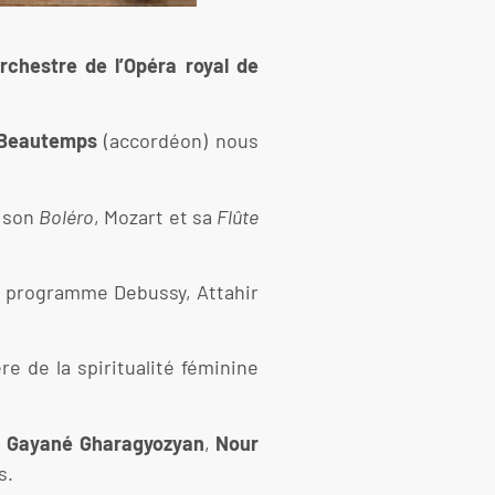
rchestre de l’Opéra royal de
 Beautemps
(accordéon) nous
t son
Boléro
, Mozart et sa
Flûte
 programme Debussy, Attahir
e de la spiritualité féminine
:
Gayané Gharagyozyan
,
Nour
s.