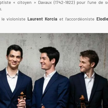
tiste « citoyen » Davaux (1742-1822) pour l’une de 
s.
, le violoniste
Laurent Korcia
et l’accordéoniste
Elodi