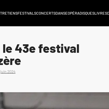
TRETIENS
FESTIVALS
CONCERTS
DANSE
OPÉRA
DISQUES
LIVRES
 le 43e festival
zère
 juin 2024