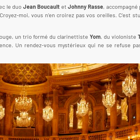
vec le duo
Jean Boucault
et
Johnny Rasse
, accompagné 
 Croyez-moi, vous n’en croirez pas vos oreilles. C’est st
ouge, un trio formé du clarinettiste
Yom
, du violoniste
ilence. Un rendez-vous mystérieux qui ne se refuse pas