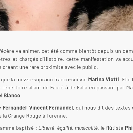
a Vézère va animer, cet été comme bientôt depuis un demi
es et chargés d’Histoire, cette manifestation va accue
 créant une rare proximité avec le public.
ns que la mezzo-soprano franco-suisse
Marina Viotti
. Elle
 répertoire allant de Fauré à de Falla en passant par Ma
el Bianco
.
se
Fernandel
,
Vincent
Fernandel,
qui nous dit des textes
e la Grange Rouge à Turenne.
ogramme baptisé :
Liberté, égalité, musicalité
, le flûtiste
Phi