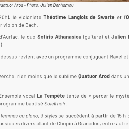
Quatuor Arod – Photo: Julien Benhamou
20h), le violoniste
Théotime Langlois de Swarte
et l’
O
 violon de Bach.
 d’Auriac, le duo
Sotiris Athanasiou
(guitare) et
Julien
)
o ci-dessus revient avec un programme conjuguant Ravel e
Uzerche, rien moins que le sublime
Quatuor Arod
dans un
 l’Ensemble vocal
La Tempête
tente de « percer le mystèr
n programme baptisé
Soleil noir
.
 femmes au piano, 3 styles
se succèdent à partir de 15 h 
ssiques divers allant de Chopin à Granados, entre autre