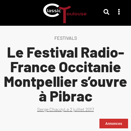
FESTIVALS
Le Festival Radio-
France Occitanie
Montpellier s’ouvre
à Pibrac
Serge Chauzy
Le
2 juillet 2017
Annonces