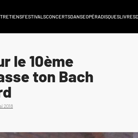
TRETIENS
FESTIVALS
CONCERTS
DANSE
OPÉRA
DISQUES
LIVRES
r le 10ème
asse ton Bach
rd
ai 2018