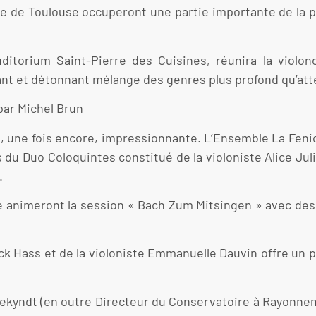
ue de Toulouse occuperont une partie importante de la p
uditorium Saint-Pierre des Cuisines, réunira la violonce
ant et détonnant mélange des genres plus profond qu’att
par Michel Brun
e, une fois encore, impressionnante. L’Ensemble La Fenic
s du Duo Coloquintes constitué de la violoniste Alice Juli
.
e animeront la session « Bach Zum Mitsingen » avec de
ick Hass et de la violoniste Emmanuelle Dauvin offre u
Dekyndt (en outre Directeur du Conservatoire à Rayonne