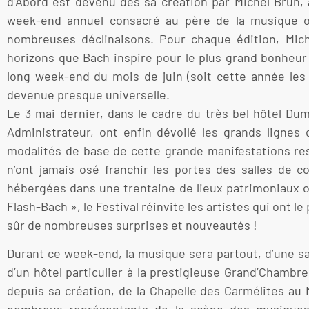
d’Abord est devenu dès sa création par Michel Brun, 
week-end annuel consacré au père de la musique oc
nombreuses déclinaisons. Pour chaque édition, Mic
horizons que Bach inspire pour le plus grand bonheur
long week-end du mois de juin (soit cette année les 1
devenue presque universelle.
Le 3 mai dernier, dans le cadre du très bel hôtel Dum
Administrateur, ont enfin dévoilé les grands lignes
modalités de base de cette grande manifestations rest
n’ont jamais osé franchir les portes des salles de c
hébergées dans une trentaine de lieux patrimoniaux ou 
Flash-Bach », le Festival réinvite les artistes qui ont 
sûr de nombreuses surprises et nouveautés !
Durant ce week-end, la musique sera partout, d’une sal
d’un hôtel particulier à la prestigieuse Grand’Chambre
depuis sa création, de la Chapelle des Carmélites au