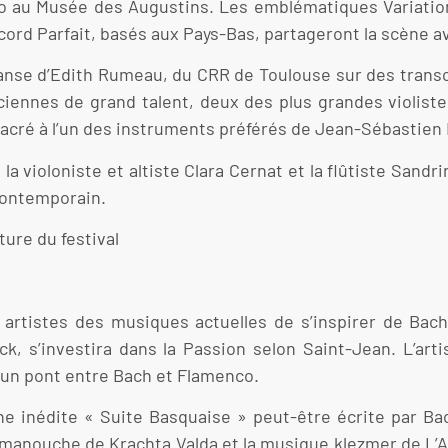
uo au Musée des Augustins. Les emblématiques Variatio
cord Parfait, basés aux Pays-Bas, partageront la scène a
 danse d’Edith Rumeau, du CRR de Toulouse sur des transc
nnes de grand talent, deux des plus grandes violistes
cré à l’un des instruments préférés de Jean-Sébastien
 violoniste et altiste Clara Cernat et la flûtiste Sandr
contemporain.
ture du festival
rtistes des musiques actuelles de s’inspirer de Bach
ock, s’investira dans la Passion selon Saint-Jean. L’art
 un pont entre Bach et Flamenco.
e inédite « Suite Basquaise » peut-être écrite par Ba
 manouche de Krachta Valda et la musique klezmer de L’A