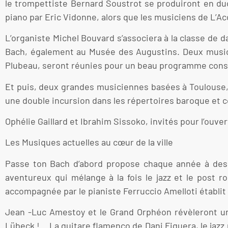
le trompettiste Bernard Soustrot se produiront en d
piano par Eric Vidonne, alors que les musiciens de L’Ac
L’organiste Michel Bouvard s’associera à la classe de
Bach, également au Musée des Augustins. Deux musicie
Plubeau, seront réunies pour un beau programme consa
Et puis, deux grandes musiciennes basées à Toulouse, la
une double incursion dans les répertoires baroque et 
Ophélie Gaillard et Ibrahim Sissoko, invités pour l’ouver
Les Musiques actuelles au cœur de la ville
Passe ton Bach d’abord propose chaque année à des a
aventureux qui mélange à la fois le jazz et le post r
accompagnée par le pianiste Ferruccio Amelloti établit
Jean -Luc Amestoy et le Grand Orphéon révèleront un
Lübeck !… La guitare flamenco de Dani Figuera, le jazz