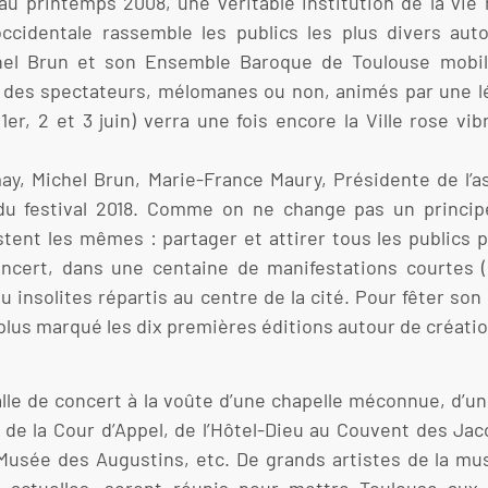
au printemps 2008, une véritable institution de la vie
cidentale rassemble les publics les plus divers au
hel Brun et son Ensemble Baroque de Toulouse mobil
 des spectateurs, mélomanes ou non, animés par une lé
er, 2 et 3 juin) verra une fois encore la Ville rose v
ay, Michel Brun, Marie-France Maury, Présidente de l’ass
 du festival 2018. Comme on ne change pas un principe
ent les mêmes : partager et attirer tous les publics p
oncert, dans une centaine de manifestations courtes (
insolites répartis au centre de la cité. Pour fêter son
le plus marqué les dix premières éditions autour de créat
le de concert à la voûte d’une chapelle méconnue, d’une 
 de la Cour d’Appel, de l’Hôtel-Dieu au Couvent des Jac
 Musée des Augustins, etc. De grands artistes de la mu