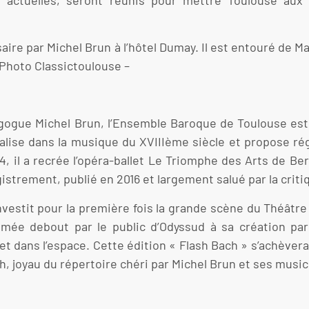
actuelles, seront réunis pour mettre Toulouse aux 
ire par Michel Brun à l’hôtel Dumay. Il est entouré de 
– Photo Classictoulouse –
agogue Michel Brun, l’Ensemble Baroque de Toulouse est 
écialise dans la musique du XVIIIème siècle et propose
4, il a recrée l’opéra-ballet Le Triomphe des Arts de B
istrement, publié en 2016 et largement salué par la criti
nvestit pour la première fois la grande scène du Théâtr
amée debout par le public d’Odyssud à sa création par
 et dans l’espace. Cette édition « Flash Bach » s’achève
h, joyau du répertoire chéri par Michel Brun et ses music