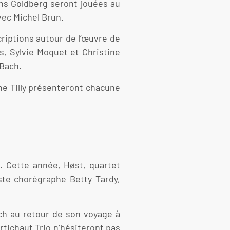
ns Goldberg seront jouées au
vec Michel Brun.
riptions autour de l’œuvre de
, Sylvie Moquet et Christine
 Bach.
ine Tilly présenteront chacune
. Cette année, Høst, quartet
iste chorégraphe Betty Tardy,
ch au retour de son voyage à
rtichaut Trio n’hésiteront pas