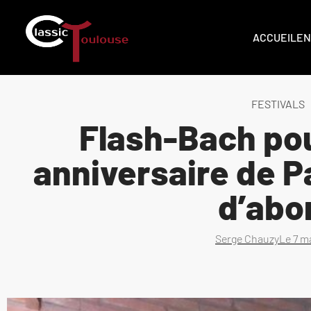
ACCUEIL
EN
FESTIVALS
Flash-Bach pou
anniversaire de P
d’abo
Serge Chauzy
Le
7 m