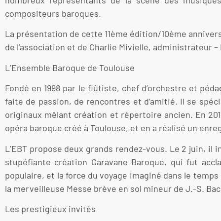
nombreux représentants de la scène des musiques 
compositeurs baroques.
La présentation de cette 11ème édition/10ème anniversa
de l’association et de Charlie Mivielle, administrateur 
L’Ensemble Baroque de Toulouse
Fondé en 1998 par le flûtiste, chef d’orchestre et péd
faite de passion, de rencontres et d’amitié. Il se sp
originaux mêlant création et répertoire ancien. En 201
opéra baroque créé à Toulouse, et en a réalisé un enreg
L’EBT propose deux grands rendez-vous. Le 2 juin, il i
stupéfiante création Caravane Baroque, qui fut accl
populaire, et la force du voyage imaginé dans le temps
la merveilleuse Messe brève en sol mineur de J.-S. Bac
Les prestigieux invités