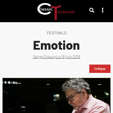
FESTIVALS
Emotion
Serge Chauzy
Le
18 juin 2018
Critique