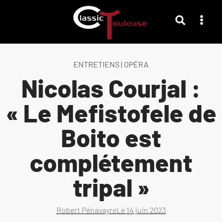
ENTRETIENS
|
OPÉRA
Nicolas Courjal :
« Le Mefistofele de
Boito est
complétement
tripal »
Robert Pénavayre
Le
14 juin 2023