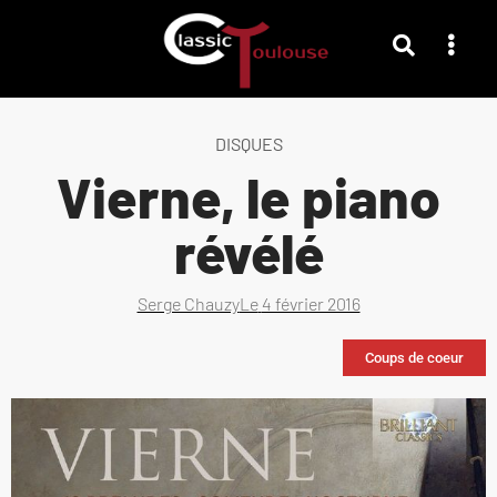
DISQUES
Vierne, le piano
révélé
Serge Chauzy
Le
4 février 2016
Coups de coeur