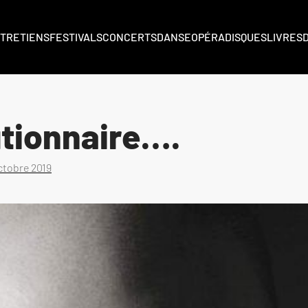
TRETIENS
FESTIVALS
CONCERTS
DANSE
OPÉRA
DISQUES
LIVRES
utionnaire….
ctobre 2019