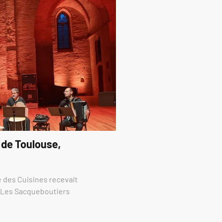
 de Toulouse,
re des Cuisines recevait
e Les Sacqueboutiers