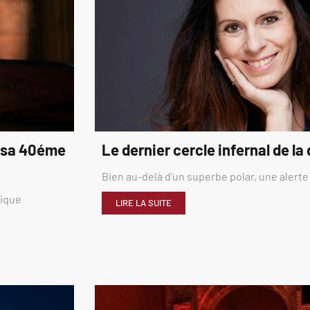
é sa 40éme
Le dernier cercle infernal de la
Bien au-delà d’un superbe polar, une alerte
rique
LIRE LA SUITE