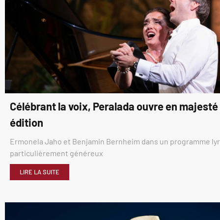
Célébrant la voix, Peralada ouvre en majest
édition
Ermonela Jaho et Benjamin Bernheim dans un programme ly
particulièrement généreux
LIRE LA SUITE