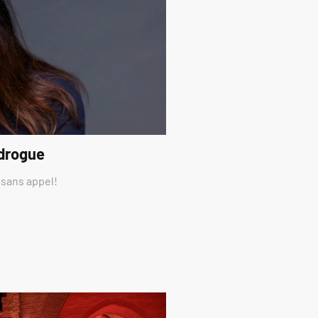
 drogue
 sans appel!