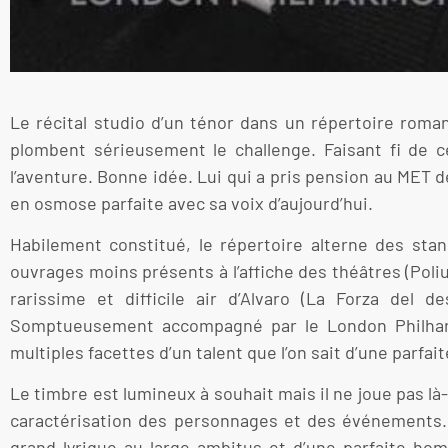
Le récital studio d’un ténor dans un répertoire roma
plombent sérieusement le challenge. Faisant fi de ce
l’aventure. Bonne idée. Lui qui a pris pension au MET d
en osmose parfaite avec sa voix d’aujourd’hui.
Habilement constitué, le répertoire alterne des stan
ouvrages moins présents à l’affiche des théâtres (Poliu
rarissime et difficile air d’Alvaro (La Forza del d
Somptueusement accompagné par le London Philharmo
multiples facettes d’un talent que l’on sait d’une parfait
Le timbre est lumineux à souhait mais il ne joue pas l
caractérisation des personnages et des événements. C
grand lyrique au large ambitus et d’une parfaite hom