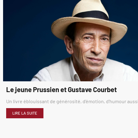
Le jeune Prussien et Gustave Courbet
Un livre éblouissant de générosité, d’émotion, d’humour aussi
LIRE LA SUITE