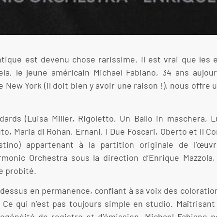
ntique est devenu chose rarissime. Il est vrai que les
la, le jeune américain Michael Fabiano, 34 ans aujour
e New York (il doit bien y avoir une raison !), nous offr
dards (Luisa Miller, Rigoletto, Un Ballo in maschera,
to, Maria di Rohan, Ernani, I Due Foscari, Oberto et Il Co
estino) appartenant à la partition originale de l’œuv
nic Orchestra sous la direction d’Enrique Mazzola, 
e probité.
à-dessus en permanence, confiant à sa voix des coloratio
e qui n’est pas toujours simple en studio. Maîtrisant 
ogénéité de registre et d’émission, Michael Fabiano p