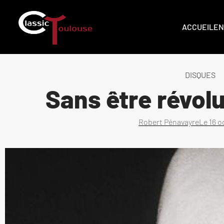
ACCUEIL
EN
DISQUES
Sans être révol
Robert Pénavayre
Le
16 o