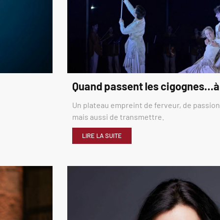
Quand passent les cigognes…à
Un plateau empreint de ferveur, de passion,
mais aussi de transmettre.
LIRE LA SUITE