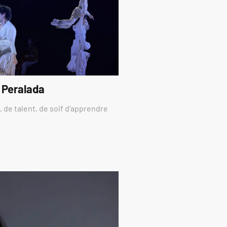
 Peralada
 de talent, de soif d’apprendre