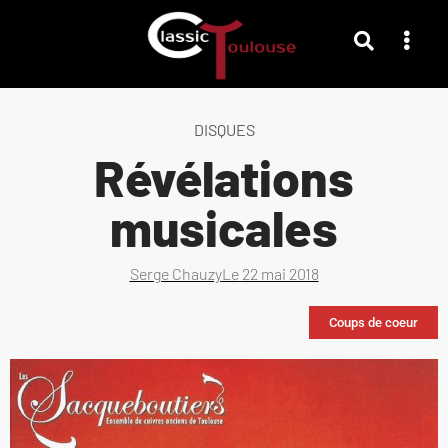
DISQUES
Révélations
musicales
Serge Chauzy
Le
22 mai 2018
Coups de coeur