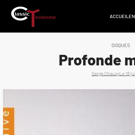
ACCUEIL
EN
DISQUES
Profonde m
Serge Chauzy
Le
18 j