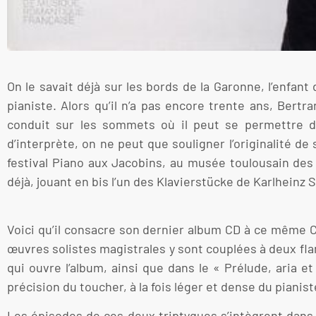
On le savait déjà sur les bords de la Garonne, l’enfant
pianiste. Alors qu’il n’a pas encore trente ans, Ber
conduit sur les sommets où il peut se permettre d
d’interprète, on ne peut que souligner l’originalité d
festival Piano aux Jacobins, au musée toulousain des 
déjà, jouant en bis l’un des Klavierstücke de Karlheinz
Voici qu’il consacre son dernier album CD à ce même Cé
œuvres solistes magistrales y sont couplées à deux fl
qui ouvre l’album, ainsi que dans le « Prélude, aria et 
précision du toucher, à la fois léger et dense du pianist
Les épisodes de ces deux triptyques s’intègrent dans l