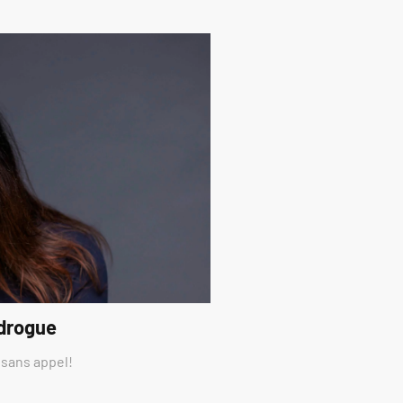
 drogue
 sans appel!