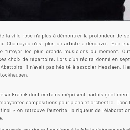
 de la ville rose n’a plus à démontrer la profondeur de 
trand Chamayou n’est plus un artiste à découvrir. Son 
e tutoyer les plus grands musiciens du moment. Outr
e ses choix de répertoire. Lors d’un récital donné en s
Abattoirs, il n’avait pas hésité à associer Messiaen, Ha
 Stockhausen.
sar Franck dont certains méprisent parfois gentiment la
amboyantes compositions pour piano et orchestre. Dans le
final » on retrouve l’autorité, la rigueur de l’élaborati
e.
a grande courbe qui souligne à la fois la richesse polyp