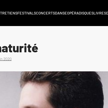
TRETIENS
FESTIVALS
CONCERTS
DANSE
OPÉRA
DISQUES
LIVRES
aturité
uin 2020