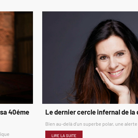
é sa 40éme
Le dernier cercle infernal de la
Bien au-delà d’un superbe polar, une alerte
rique
LIRE LA SUITE