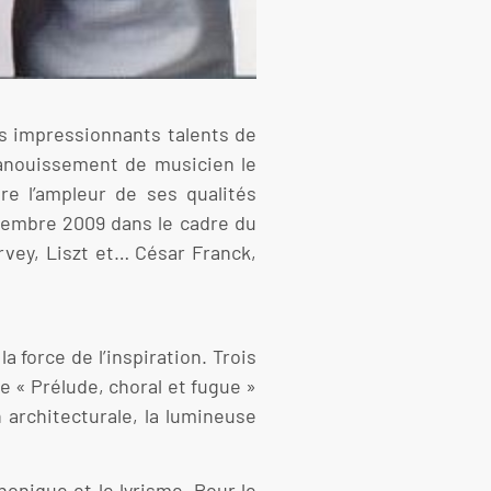
ses impressionnants talents de
épanouissement de musicien le
e l’ampleur de ses qualités
eptembre 2009 dans le cadre du
rvey, Liszt et… César Franck,
 force de l’inspiration. Trois
 « Prélude, choral et fugue »
on architecturale, la lumineuse
honique et le lyrisme. Pour le