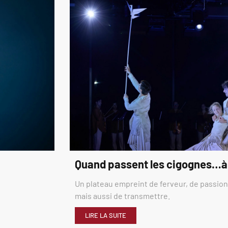
Quand passent les cigognes…à
Un plateau empreint de ferveur, de passion,
mais aussi de transmettre.
LIRE LA SUITE