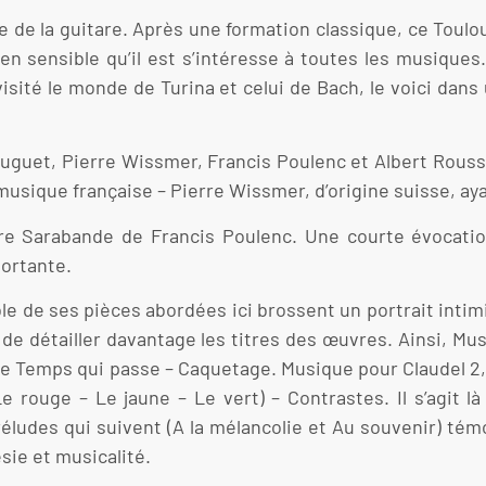
de de la guitare. Après une formation classique, ce Toul
n sensible qu’il est s’intéresse à toutes les musiques.
isité le monde de Turina et celui de Bach, le voici dans u
Sauguet, Pierre Wissmer, Francis Poulenc et Albert Rouss
sique française – Pierre Wissmer, d’origine suisse, ayan
ndre Sarabande de Francis Poulenc. Une courte évocati
ortante.
mble de ses pièces abordées ici brossent un portrait inti
de détailler davantage les titres des œuvres. Ainsi, Mu
Le Temps qui passe – Caquetage. Musique pour Claudel 2, 
Le rouge – Le jaune – Le vert) – Contrastes. Il s’agit
ludes qui suivent (A la mélancolie et Au souvenir) témo
sie et musicalité.