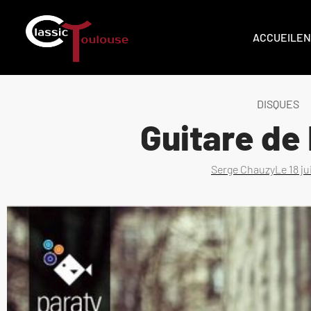
ACCUEIL
EN
DISQUES
Guitare de
Serge Chauzy
Le
18 j