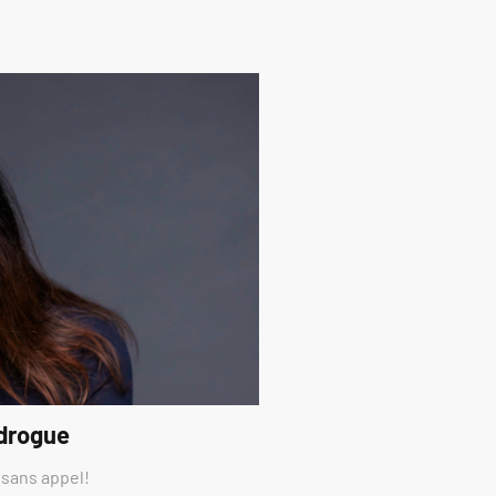
 drogue
 sans appel!