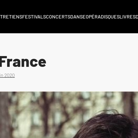
TRETIENS
FESTIVALS
CONCERTS
DANSE
OPÉRA
DISQUES
LIVRES
 France
uin 2020