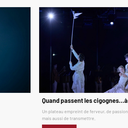
Quand passent les cigognes…à
Un plateau empreint de ferveur, de passion,
mais aussi de transmettre.