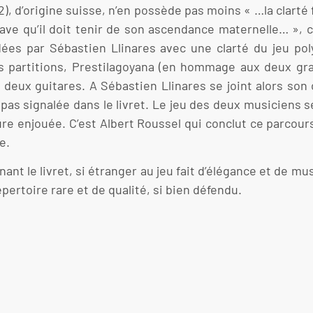
 d’origine suisse, n’en possède pas moins « …la clarté f
slave qu’il doit tenir de son ascendance maternelle… »,
ées par Sébastien Llinares avec une clarté du jeu pol
es partitions, Prestilagoyana (en hommage aux deux gra
à deux guitares. A Sébastien Llinares se joint alors so
as signalée dans le livret. Le jeu des deux musiciens se 
ature enjouée. C’est Albert Roussel qui conclut ce parcou
e.
le livret, si étranger au jeu fait d’élégance et de mus
épertoire rare et de qualité, si bien défendu.