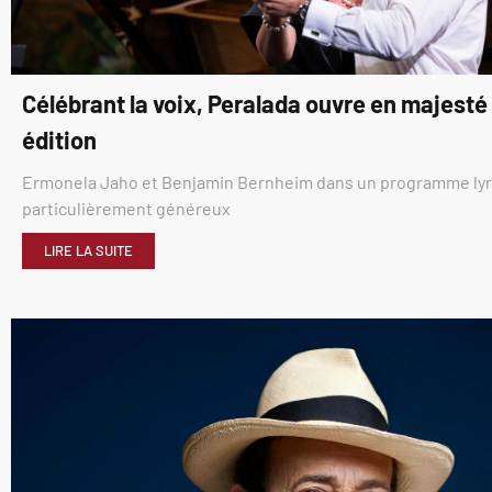
Célébrant la voix, Peralada ouvre en majest
édition
Ermonela Jaho et Benjamin Bernheim dans un programme ly
particulièrement généreux
LIRE LA SUITE