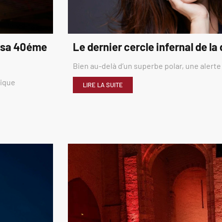
é sa 40éme
Le dernier cercle infernal de la
Bien au-delà d’un superbe polar, une alerte
rique
LIRE LA SUITE