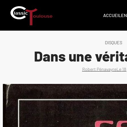
ACCUEIL
EN
DISQUES
Dans une vérit
Robert Pénavayre
Le
18