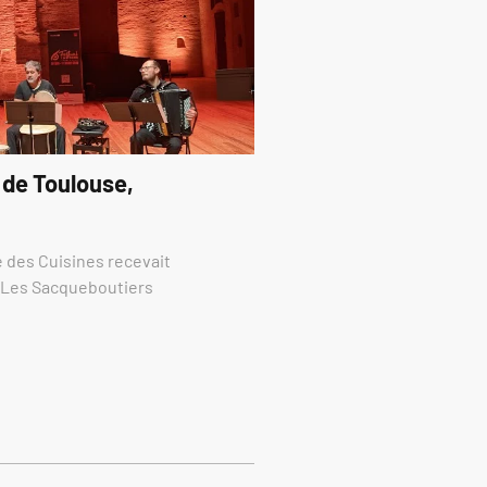
 de Toulouse,
re des Cuisines recevait
e Les Sacqueboutiers