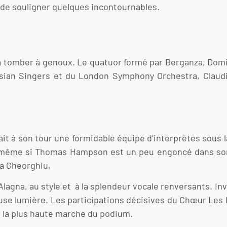
 de souligner quelques incontournables.
u à tomber à genoux. Le quatuor formé par Berganza, Domi
rosian Singers et du London Symphony Orchestra, Claud
ait à son tour une formidable équipe d’interprètes sous l
t même si Thomas Hampson est un peu engoncé dans so
la Gheorghiu,
agna, au style et à la splendeur vocale renversants. Inv
euse lumière. Les participations décisives du Chœur Les 
r la plus haute marche du podium.