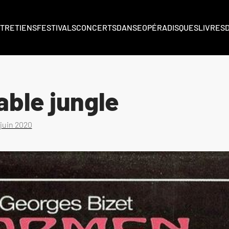
TRETIENS
FESTIVALS
CONCERTS
DANSE
OPÉRA
DISQUES
LIVRES
able jungle
 juin 2020