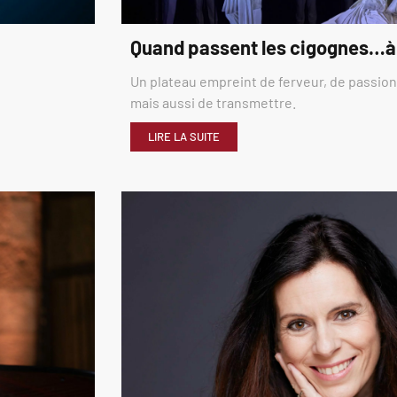
Quand passent les cigognes…à
Un plateau empreint de ferveur, de passion,
mais aussi de transmettre.
LIRE LA SUITE