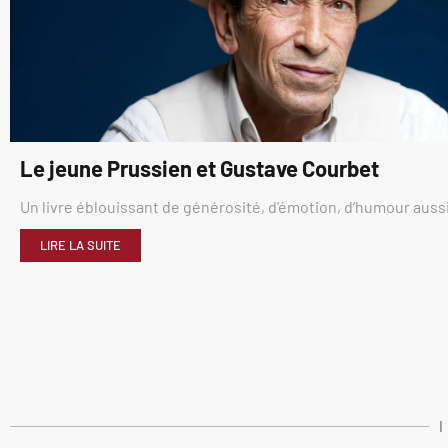
Le jeune Prussien et Gustave Courbet
Un livre éblouissant de générosité, d’émotion, d’humour aussi
LIRE LA SUITE