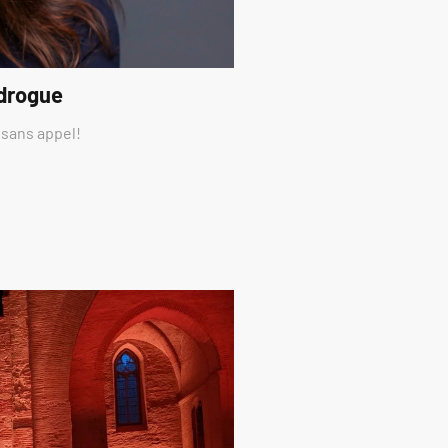
 drogue
 sans appel!