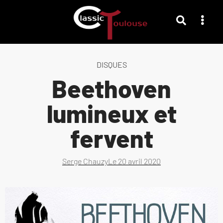
DISQUES
Beethoven
lumineux et
fervent
Serge Chauzy
Le
20 avril 2020