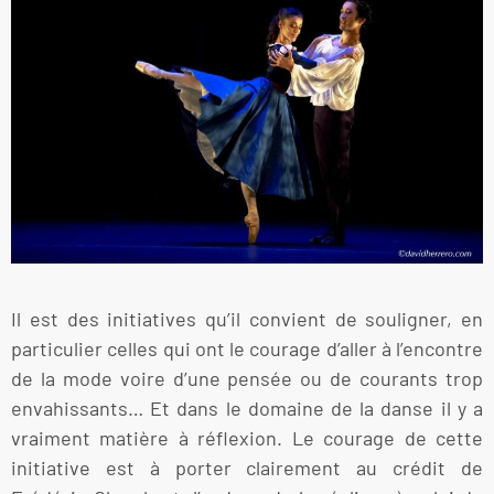
Il est des initiatives qu’il convient de souligner, en
particulier celles qui ont le courage d’aller à l’encontre
de la mode voire d’une pensée ou de courants trop
envahissants… Et dans le domaine de la danse il y a
vraiment matière à réflexion. Le courage de cette
initiative est à porter clairement au crédit de