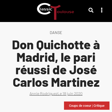
DANSE
Don Quichotte à
Madrid, le pari
réussi de José
Carlos Martinez
Annie Rodriguez
Le
18 juin 2020
Coups de coeur
|
Critique