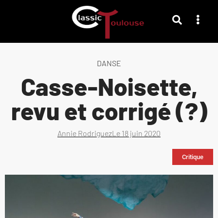
DANSE
Casse-Noisette,
revu et corrigé (?)
Annie Rodriguez
Le
18 juin 2020
Critique