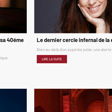
é sa 40éme
Le dernier cercle infernal de la
Bien au-delà d’un superbe polar, une alerte
rique
LIRE LA SUITE