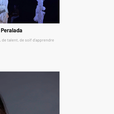
 Peralada
 de talent, de soif d’apprendre