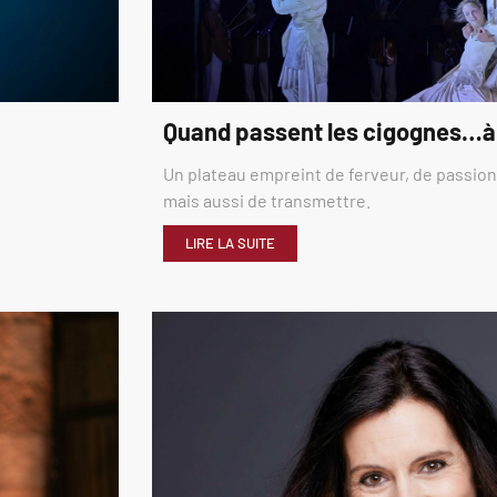
Quand passent les cigognes…à
Un plateau empreint de ferveur, de passion,
mais aussi de transmettre.
LIRE LA SUITE