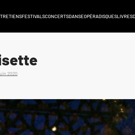
TRETIENS
FESTIVALS
CONCERTS
DANSE
OPÉRA
DISQUES
LIVRES
isette
juin 2020