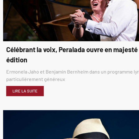
Célébrant la voix, Peralada ouvre en majest
édition
Ermonela Jaho et Benjamin Bernheim dans un programme ly
particulièrement généreux
LIRE LA SUITE