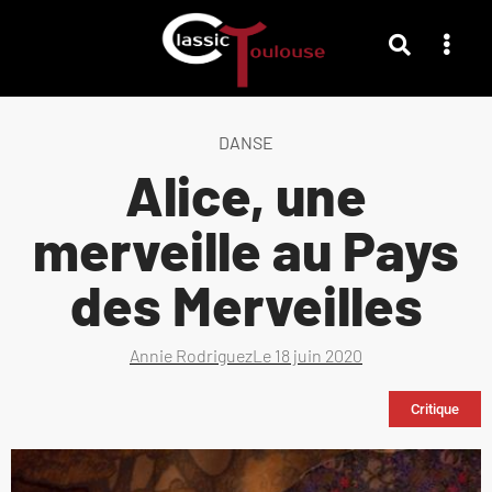
DANSE
Alice, une
merveille au Pays
des Merveilles
Annie Rodriguez
Le
18 juin 2020
Critique